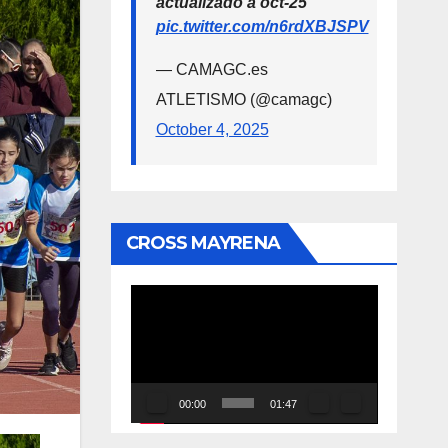
actualizado a oct-25
pic.twitter.com/n6rdXBJSPV
— CAMAGC.es
ATLETISMO (@camagc)
October 4, 2025
CROSS MAYRENA
Reproductor
de
vídeo
00:00
01:47