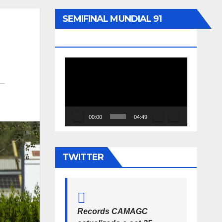
SEMIFINAL MUNDIAL 91
SEVILLA 200ML
Reproductor
de
vídeo
00:00
04:49
TWITTER
Records CAMAGC