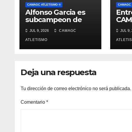
CAMAGC ATLETISMO ®
CAMAGC 
Alfonso Garcia es
Entr
subcampeon de
CAM
Andalucía absoluto
sep
JUL 9, 2026
CAMAGC
JUL 9,
en salto de altura
con 2.04 (record
ATLETISMO
ATLETI
club)
Deja una respuesta
Tu dirección de correo electrónico no será publicada.
Comentario
*