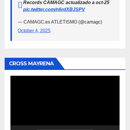
Records CAMAGC actualizado a oct-25
pic.twitter.com/n6rdXBJSPV
— CAMAGC.es ATLETISMO (@camagc)
October 4, 2025
CROSS MAYRENA
Reproductor
de
vídeo