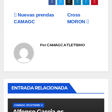
Navegación
Nuevas prendas
Cross
CAMAGC
MORON
de
entradas
Por
CAMAGC ATLETISMO
ENTRADA RELACIONADA
CAMAGC ATLETISMO ®
Alfonso Garcia es