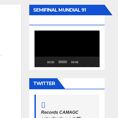
SEMIFINAL MUNDIAL 91
SEVILLA 200ML
Reproductor
de
vídeo
00:00
04:49
TWITTER
Records CAMAGC