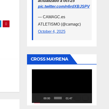
actualizado a oct-25
pic.twitter.com/n6rdXBJSPV
— CAMAGC.es
ATLETISMO (@camagc)
October 4, 2025
CROSS MAYRENA
Reproductor
de
vídeo
00:00
01:47