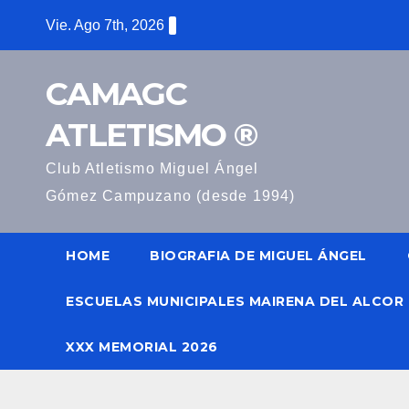
Saltar
Vie. Ago 7th, 2026
al
contenido
CAMAGC
ATLETISMO ®
Club Atletismo Miguel Ángel
Gómez Campuzano (desde 1994)
HOME
BIOGRAFIA DE MIGUEL ÁNGEL
ESCUELAS MUNICIPALES MAIRENA DEL ALCOR
XXX MEMORIAL 2026