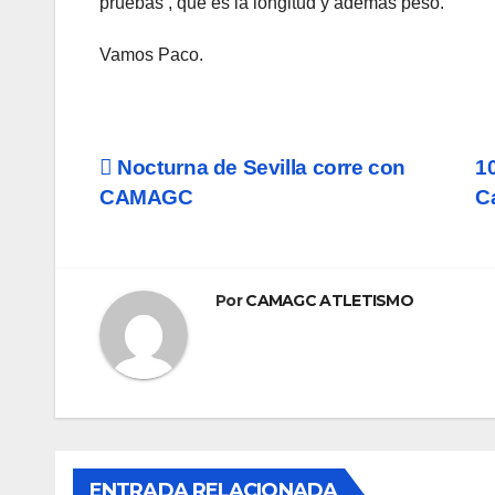
pruebas , que es la longitud y ademas peso.
Vamos Paco.
Navegación
Nocturna de Sevilla corre con
1
CAMAGC
C
de
entradas
Por
CAMAGC ATLETISMO
ENTRADA RELACIONADA