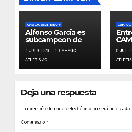
CAMAGC ATLETISMO ®
CAMAGC 
Alfonso Garcia es
Entr
subcampeon de
CAM
Andalucía absoluto
sep
JUL 9, 2026
CAMAGC
JUL 9,
en salto de altura
con 2.04 (record
ATLETISMO
ATLETI
club)
Deja una respuesta
Tu dirección de correo electrónico no será publicada.
Comentario
*