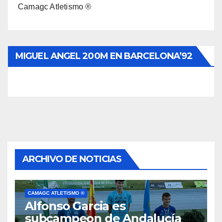
Camagc Atletismo ®
MIGUEL ANGEL 200M EN BARCELONA’92
ARCHIVO DE NOTICIAS
CAMAGC ATLETISMO ®
Alfonso Garcia es
subcampeon de Andalucía