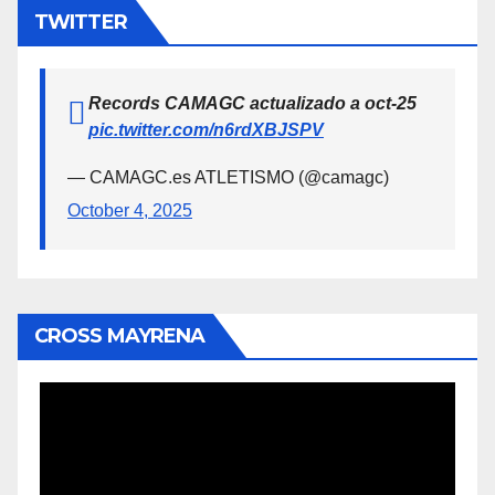
TWITTER
Records CAMAGC actualizado a oct-25
pic.twitter.com/n6rdXBJSPV
— CAMAGC.es ATLETISMO (@camagc)
October 4, 2025
CROSS MAYRENA
Reproductor
de
vídeo