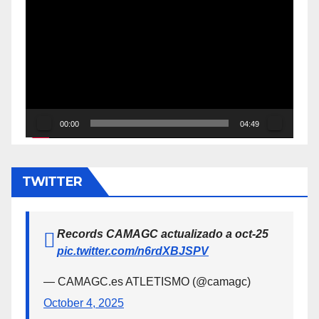
de
vídeo
00:00
04:49
TWITTER
Records CAMAGC actualizado a oct-25
pic.twitter.com/n6rdXBJSPV
— CAMAGC.es ATLETISMO (@camagc)
October 4, 2025