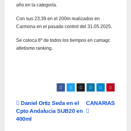
año en la categoría.
Con sus 23.39 en el 200m realizados en
Carmona en el pasado control del 31.05.2025.
Se coloca 6º de todos los tiempos en camagc
atletismo ranking.
Navegación
Daniel Ortiz Seda en el
CANARIAS
Cpto Andalucia SUB20 en
de
400ml
entradas