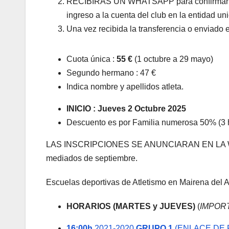
RECIBIRÁS UN WHATSAPP para confirmar la co
ingreso a la cuenta del club en la entidad uni
Una vez recibida la transferencia o enviado el
Cuota única :
55 €
(1 octubre a 29 mayo)
Segundo hermano : 47 €
Indica nombre y apellidos atleta.
INICIO : Jueves 2 Octubre
2025
Descuento es por Familia numerosa 50% (3 hi
LAS INSCRIPCIONES SE ANUNCIARAN EN LA W
mediados de septiembre.
Escuelas deportivas de Atletismo en Mairena del Al
HORARIOS (MARTES y JUEVES)
(
IMPORTA
16:00h
2021-2020
GRUPO 1
(ENLACE DE 