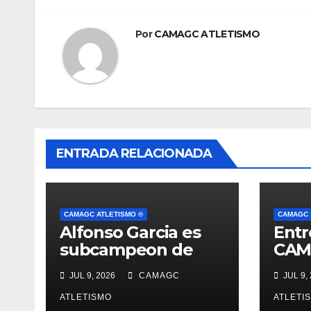
entradas
Por
CAMAGC ATLETISMO
ENTRADA RELACIONADA
CAMAGC ATLETISMO ®
CAMAGC 
Alfonso Garcia es
Entr
subcampeon de
CAM
Andalucía absoluto
sep
JUL 9, 2026
CAMAGC
JUL 9,
en salto de altura
con 2.04 (record
ATLETISMO
ATLETI