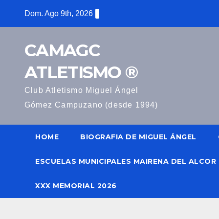
Saltar
Dom. Ago 9th, 2026
al
contenido
CAMAGC
ATLETISMO ®
Club Atletismo Miguel Ángel
Gómez Campuzano (desde 1994)
HOME
BIOGRAFIA DE MIGUEL ÁNGEL
ESCUELAS MUNICIPALES MAIRENA DEL ALCOR
XXX MEMORIAL 2026