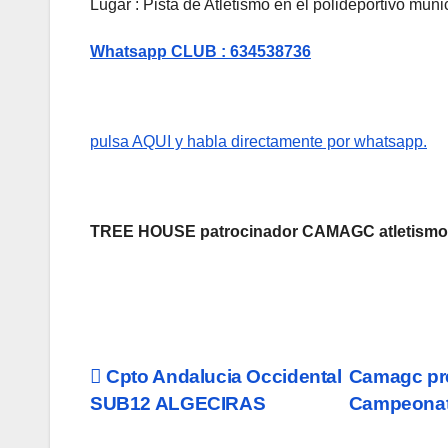
Lugar : Pista de Atletismo en el polideportivo mu
Whatsapp CLUB : 634538736
pulsa AQUI y habla directamente por whatsapp.
TREE HOUSE patrocinador CAMAGC atletismo
Navegación
Cpto Andalucia Occidental
Camagc pre
SUB12 ALGECIRAS
Campeonat
de