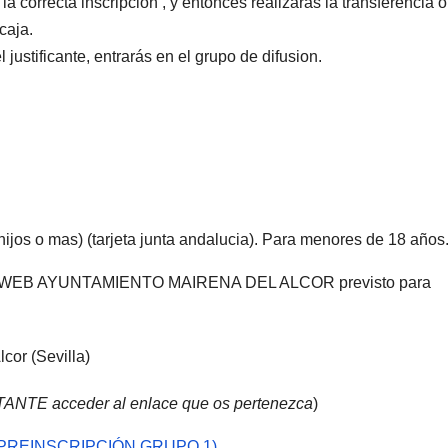
rrecta inscripción , y entonces realizarás la transferencia o
caja.
 justificante, entrarás en el grupo de difusion.
jos o mas) (tarjeta junta andalucia). Para menores de 18 años
EB AYUNTAMIENTO MAIRENA DEL ALCOR previsto para
cor (Sevilla)
NTE acceder al enlace que os pertenezca
)
PREINSCRIPCIÓN GRUPO 1)