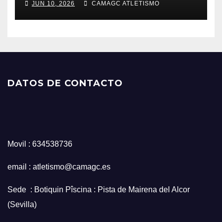
JUN 10, 2026
CAMAGC ATLETISMO
DATOS DE CONTACTO
Movil : 634538736
email : atletismo@camagc.es
Sede : Botiquin Pîscina : Pista de Mairena del Alcor
(Sevilla)