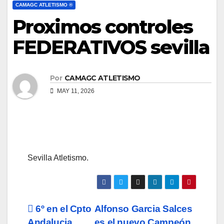
CAMAGC ATLETISMO ®
Proximos controles
FEDERATIVOS sevilla
Por
CAMAGC ATLETISMO
MAY 11, 2026
Sevilla Atletismo.
Navegación
6º en el Cpto
Alfonso Garcia Salces
Andalucia
es el nuevo Campeón